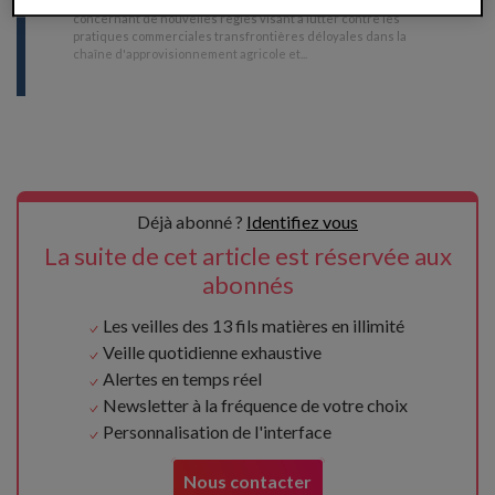
mandat de négociation du Conseil sur un règlement
concernant de nouvelles règles visant à lutter contre les
pratiques commerciales transfrontières déloyales dans la
chaîne d'approvisionnement agricole et
...
Déjà abonné ?
Identifiez vous
La suite de cet article est réservée aux
abonnés
Les veilles des 13 fils matières en illimité
Veille quotidienne exhaustive
Alertes en temps réel
Newsletter à la fréquence de votre choix
Personnalisation de l'interface
Nous contacter